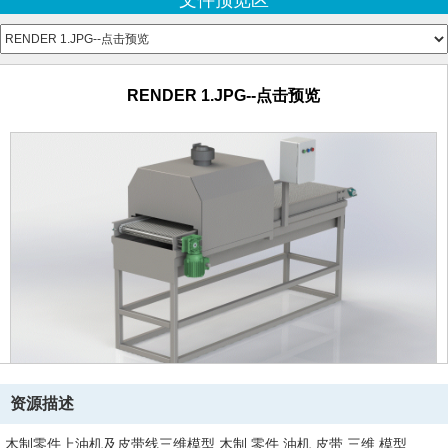
文件预览区
KL_G71_Varsaylan.SLDPRT
KONVEYÖR TELİ.SLDPRT
ML10A.SLDPRT
PANO.SLDPRT
REDÜKTÖR BURCU.SLDPRT
RENDER 1.JPG--点击预览
RK_G71_Varsaylan.SLDPRT
SAĞ PROFİL.SLDPRT
SOL PROFİL.SLDPRT
TAHRİK MİLİ.SLDPRT
TEL KONVEYÖR.SLDASM
ucfl 203.SLDASM
YAĞLAMA MAKİNESİ ALT GÖVDE.SLDPRT
YAĞLAMA MAKİNESİ.SLDASM
ZİNCİR BANT.SLDASM
ZİNCİR YATAĞI.SLDPRT
ÜST SAC.SLDPRT
İÇ BAKLA.SLDPRT
RENDER 1.JPG--点击预览
RENDER 2.JPG--点击预览
资源描述
RENDER 3.JPG--点击预览
YAĞLAMA MAKİNESİ.STEP
木制零件上油机及皮带线三维模型,木制,零件,油机,皮带,三维,模型