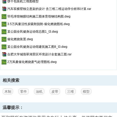
饼干包装机三维图模型
汽车双横臂独立悬架的设计 含三维二维运动学分析和计算.rar
羽毛球馆钢膜结构施工图体育馆钢结构图.dwg
3.5万风量活性炭吸附脱附-催化燃烧图纸.dwg
某公园全民健身运动馆总图1_t3.dwg
催化燃烧装置.dwg
某公园全民健身运动馆建筑施工图8_t3.dwg
合肥大学城翡翠湖景区环境设计全套施工图.rar
2万风量催化燃烧废气处理图纸.dwg
相关搜索
木制
零件
油机
皮带
三维
模型
温馨提示：