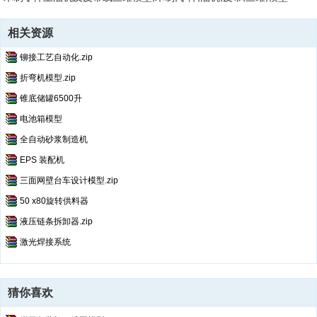
相关资源
铆接工艺自动化.zip
折弯机模型.zip
锥底储罐6500升
电池箱模型
全自动砂浆制造机
EPS 装配机
三面网壁台车设计模型.zip
50 x80旋转供料器
液压链条拆卸器.zip
激光焊接系统
猜你喜欢