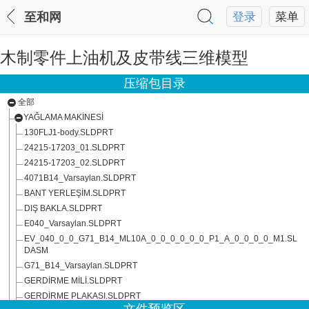
至和网
登录
菜单
木制零件上油机及皮带线三维模型
压缩包目录
全部
YAĞLAMA MAKİNESİ
130FLJ1-body.SLDPRT
24215-17203_01.SLDPRT
24215-17203_02.SLDPRT
4071B14_Varsaylan.SLDPRT
BANT YERLEŞİM.SLDPRT
DIŞ BAKLA.SLDPRT
E040_Varsaylan.SLDPRT
EV_040_0_0_G71_B14_ML10A_0_0_0_0_0_0_P1_A_0_0_0_0_M1.SL
DASM
G71_B14_Varsaylan.SLDPRT
GERDİRME MİLİ.SLDPRT
GERDİRME PLAKASI.SLDPRT