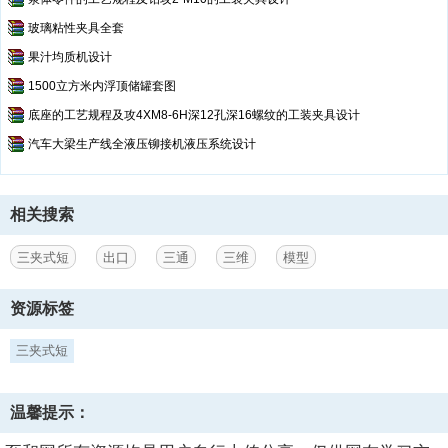
玻璃粘性夹具全套
果汁均质机设计
1500立方米内浮顶储罐套图
底座的工艺规程及攻4XM8-6H深12孔深16螺纹的工装夹具设计
汽车大梁生产线全液压铆接机液压系统设计
相关搜索
三夹式短
出口
三通
三维
模型
资源标签
三夹式短
温馨提示：