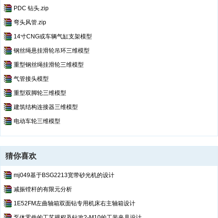
PDC 钻头.zip
弯头风管.zip
14寸CNG或车辆气缸支架模型
钢丝绳悬挂滑轮吊环三维模型
重型钢丝绳挂滑轮三维模型
气管接头模型
重型双脚轮三维模型
建筑结构连接器三维模型
电动车轮三维模型
猜你喜欢
mj049基于BSG2213宽带砂光机的设计
减振镗杆的有限元分析
1E52FM左曲轴箱双面钻专用机床右主轴箱设计
泵体零件的工艺规程及钻攻2-M10的工装夹具设计