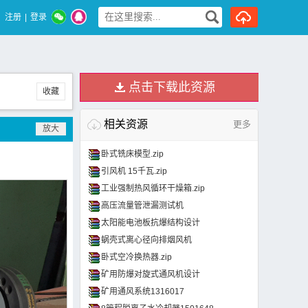
注册
|
登录
点击下载此资源
收藏
相关资源
更多
卧式铣床模型.zip
引风机 15千瓦.zip
工业强制热风循环干燥箱.zip
高压流量管泄漏测试机
太阳能电池板抗爆结构设计
蜗壳式离心径向排烟风机
卧式空冷换热器.zip
矿用防爆对旋式通风机设计
矿用通风系统1316017