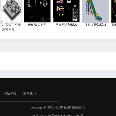
联柱塞泵三维图
传动滚筒图纸
单侧犁式卸料器
提升皮带输送机
热
及零件图
网站客服
联系我们
copyright@ 2018-2020 至和网版权所有