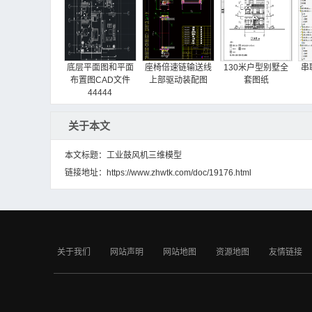
底层平面图和平面
座椅倍速链输送线
130米户型别墅全
串
布置图CAD文件
上部驱动装配图
套图纸
44444
关于本文
本文标题：工业鼓风机三维模型
链接地址：
https://www.zhwtk.com/doc/19176.html
连续运输机构
带式输送机自动张
电子商务中的移动
紧装置
支付安全问题研究
关于我们
网站声明
网站地图
资源地图
友情链接