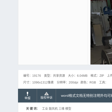
编号：
19176
类型：
共享资源
大小：
6.04MB
格式：
ZIP
上
尺寸：
1096x1312像素
分辨率：
200dpi
颜色：
RGB
工具：
word格式文档无特别注明外均
版权申诉
举报
关 键 词：
工业 鼓风机 三维 模型