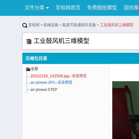
文件分类
至和网首页
免费图纸模型
国创基
行业资讯
公告
联系我们
至和网
>
机械设备
>
能源节能通排风设备
>
工业鼓风机三维模型
工业鼓风机三维模型
压缩包目录
全部
20210130_142509.jpg--点击预览
air plower.JPG--点击预览
air plower.STEP