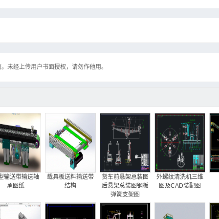
流，未经上传用户书面授权，请勿作他用。
型输送带输送轴
载具板送料输送带
货车前悬架总装图
外螺纹清洗机三维
承图纸
结构
后悬架总装图钢板
图及CAD装配图
弹簧支架图