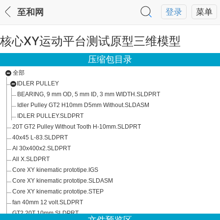
至和网
登录
菜单
核心XY运动平台测试原型三维模型
压缩包目录
全部
IDLER PULLEY
BEARING, 9 mm OD, 5 mm ID, 3 mm WIDTH.SLDPRT
Idler Pulley GT2 H10mm D5mm Without.SLDASM
IDLER PULLEY.SLDPRT
20T GT2 Pulley Without Tooth H-10mm.SLDPRT
40x45 L-83.SLDPRT
Al 30x400x2.SLDPRT
All X.SLDPRT
Core XY kinematic prototipe.IGS
Core XY kinematic prototipe.SLDASM
Core XY kinematic prototipe.STEP
fan 40mm 12 volt.SLDPRT
GT2 20T 10mm.SLDPRT