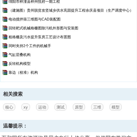
绵阳市梓潼县梓州悦府一期工程
（建施图）贵州脱贫攻坚城乡供水巩固提升工程余庆县项目（生产调度中心）
电动搅拌筛三维图与CAD装配图
回转耙式机械格栅图除污机外形图与安装图
粗格栅及污水提升泵房工艺设计布置图
同时夹持2个工件的机械手
气缸层叠机构
反转机构模型
靠边（校准）机构
相关搜索
核心
xy
运动
测试
原型
三维
模型
温馨提示：