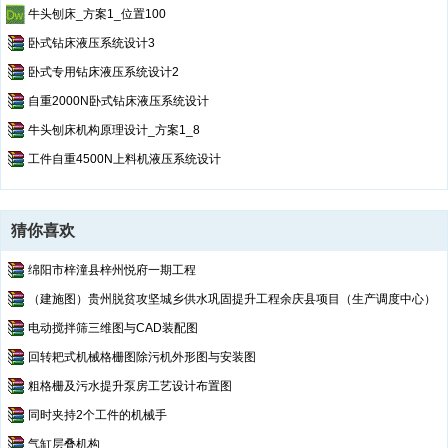
牛头刨床_方案1_位置100
卧式钻床液压系统设计3
卧式专用钻床液压系统设计2
自重2000N卧式钻床液压系统设计
牛头刨床机构原理设计_方案1_8
工件自重4500N上料机液压系统设计
猜你喜欢
绵阳市梓潼县梓州悦府一期工程
（建施图）贵州脱贫攻坚城乡供水巩固提升工程余庆县项目（生产调度中心）
电动搅拌筛三维图与CAD装配图
回转耙式机械格栅图除污机外形图与安装图
粗格栅及污水提升泵房工艺设计布置图
同时夹持2个工件的机械手
气缸层叠机构