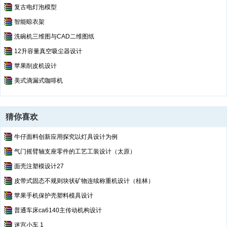
复古电灯泡模型
智能晾衣架
洗碗机三维图与CAD二维图纸
12升容量真空吸尘器设计
苹果削皮机设计
美式滴漏式咖啡机
猜你喜欢
牛仔面料创新应用探究以灯具设计为例
气门摇臂轴支座零件的工艺工装设计（太原）
面壳注塑模设计27
皮带式固态不规则块状矿物连续称重机设计（桂林）
苹果手机保护壳塑料模具设计
普通车床ca6140主传动机构设计
迷宫小车 1