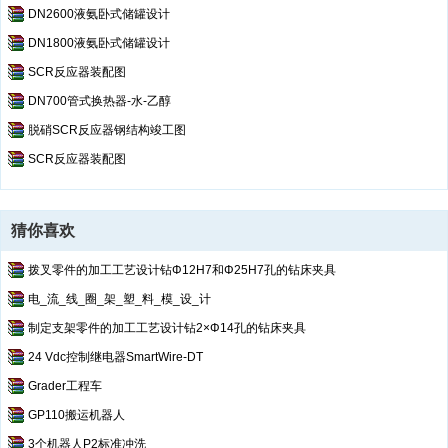
DN2600液氨卧式储罐设计
DN1800液氨卧式储罐设计
SCR反应器装配图
DN700管式换热器-水-乙醇
脱硝SCR反应器钢结构竣工图
SCR反应器装配图
猜你喜欢
拨叉零件的加工工艺设计钻Φ12H7和Φ25H7孔的钻床夹具
电_流_线_圈_架_塑_料_模_设_计
制定支架零件的加工工艺设计钻2×Φ14孔的钻床夹具
24 Vdc控制继电器SmartWire-DT
Grader工程车
GP110搬运机器人
3个机器人P2标准冲洗