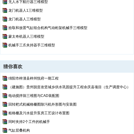
无人水下航行器三维模型
龙门机器人1三维模型
龙门机器人三维模型
拾取和放置气缸组合机构气动桁架机械手三维模型
蒙太奇机器人三维模型
机械手三爪夹持器手三维模型
猜你喜欢
绵阳市梓潼县梓州悦府一期工程
（建施图）贵州脱贫攻坚城乡供水巩固提升工程余庆县项目（生产调度中心）
电动搅拌筛三维图与CAD装配图
回转耙式机械格栅图除污机外形图与安装图
粗格栅及污水提升泵房工艺设计布置图
同时夹持2个工件的机械手
气缸层叠机构