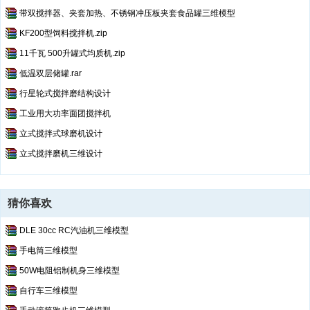
带双搅拌器、夹套加热、不锈钢冲压板夹套食品罐三维模型
KF200型饲料搅拌机.zip
11千瓦 500升罐式均质机.zip
低温双层储罐.rar
行星轮式搅拌磨结构设计
工业用大功率面团搅拌机
立式搅拌式球磨机设计
立式搅拌磨机三维设计
猜你喜欢
DLE 30cc RC汽油机三维模型
手电筒三维模型
50W电阻铝制机身三维模型
自行车三维模型