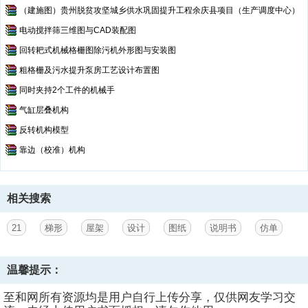
（建施图）贵州脱贫攻坚城乡供水巩固提升工程余庆县项目（生产调度中心）
电动搅拌筛三维图与CAD装配图
回转耙式机械格栅图除污机外形图与安装图
粗格栅及污水提升泵房工艺设计布置图
同时夹持2个工件的机械手
气缸层叠机构
反转机构模型
靠边（校准）机构
相关搜索
21
梯形
屋架
设计
图纸
说明书
仿单
第2页
/ 共计19页
温馨提示：
至和网所有资源均是用户自行上传分享，仅供网友学习交