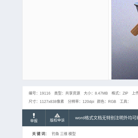
编号：
19116
类型：
共享资源
大小：
8.47MB
格式：
ZIP
上
尺寸：
1127x838像素
分辨率：
120dpi
颜色：
RGB
工具：
word格式文档无特别注明外均
版权申诉
举报
关 键 词：
钓鱼 三维 模型