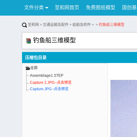
文件分类
至和网首页
免费图纸模型
国创基
行业资讯
公告
联系我们
至和网
>
交通运输及配件
>
船舶及附件
>
>
钓鱼船三维模型
钓鱼船三维模型
压缩包目录
全部
Assemblage1.STEP
Capture 2.JPG--点击预览
Capture.JPG--点击预览