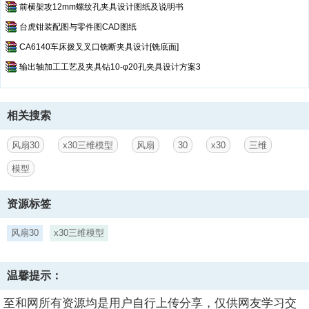
前横架攻12mm螺纹孔夹具设计图纸及说明书
台虎钳装配图与零件图CAD图纸
CA6140车床拨叉叉口铣断夹具设计[铣底面]
输出轴加工工艺及夹具钻10-φ20孔夹具设计方案3
相关搜索
风扇30
x30三维模型
风扇
30
x30
三维
模型
资源标签
风扇30
x30三维模型
温馨提示：
至和网所有资源均是用户自行上传分享，仅供网友学习交