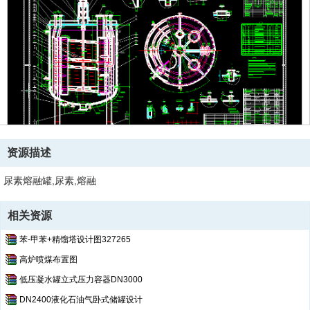
资源描述
尿素熔融罐,尿素,熔融
相关资源
苯-甲苯+精馏塔设计图327265
高炉喷煤布置图
低压凝水罐立式压力容器DN3000
DN2400液化石油气卧式储罐设计