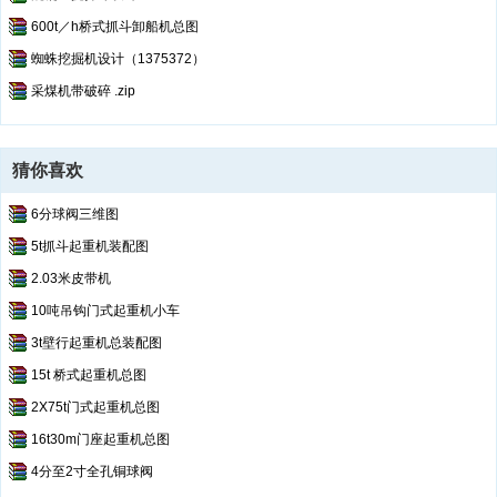
600t／h桥式抓斗卸船机总图
蜘蛛挖掘机设计（1375372）
采煤机带破碎 .zip
猜你喜欢
6分球阀三维图
5t抓斗起重机装配图
2.03米皮带机
10吨吊钩门式起重机小车
3t壁行起重机总装配图
15t 桥式起重机总图
2X75t门式起重机总图
16t30m门座起重机总图
4分至2寸全孔铜球阀