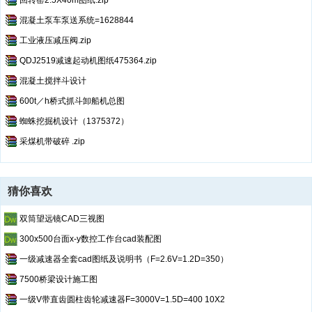
回转窑2.5X40m图纸.zip
混凝土泵车泵送系统=1628844
工业液压减压阀.zip
QDJ2519减速起动机图纸475364.zip
混凝土搅拌斗设计
600t／h桥式抓斗卸船机总图
蜘蛛挖掘机设计（1375372）
采煤机带破碎 .zip
猜你喜欢
双筒望远镜CAD三视图
300x500台面x-y数控工作台cad装配图
一级减速器全套cad图纸及说明书（F=2.6V=1.2D=350）
7500桥梁设计施工图
一级V带直齿圆柱齿轮减速器F=3000V=1.5D=400 10X2