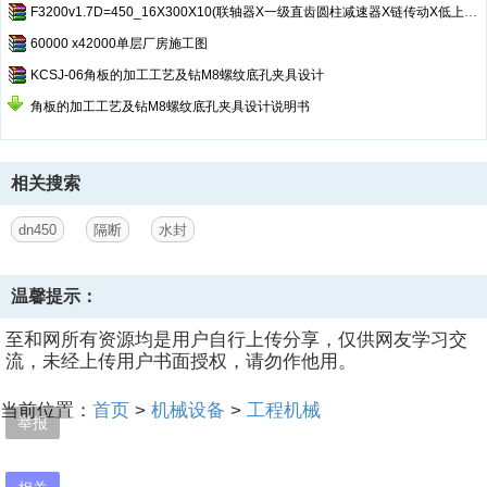
F3200v1.7D=450_16X300X10(联轴器X一级直齿圆柱减速器X链传动X低上高下)
60000 x42000单层厂房施工图
KCSJ-06角板的加工工艺及钻M8螺纹底孔夹具设计
角板的加工工艺及钻M8螺纹底孔夹具设计说明书
相关搜索
dn450
隔断
水封
温馨提示：
至和网所有资源均是用户自行上传分享，仅供网友学习交
流，未经上传用户书面授权，请勿作他用。
当前位置：
首页
>
机械设备
>
工程机械
举报