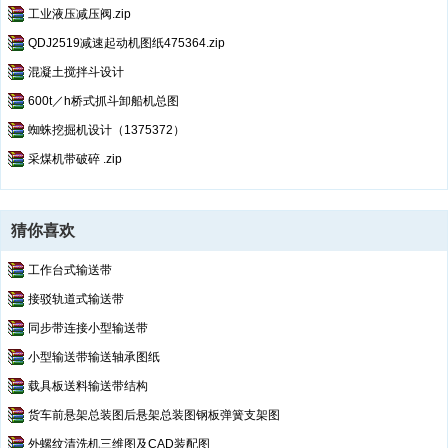
工业液压减压阀.zip
QDJ2519减速起动机图纸475364.zip
混凝土搅拌斗设计
600t／h桥式抓斗卸船机总图
蜘蛛挖掘机设计（1375372）
采煤机带破碎 .zip
猜你喜欢
工作台式输送带
接驳轨道式输送带
同步带连接小型输送带
小型输送带输送轴承图纸
载具板送料输送带结构
货车前悬架总装图后悬架总装图钢板弹簧支架图
外螺纹清洗机三维图及CAD装配图