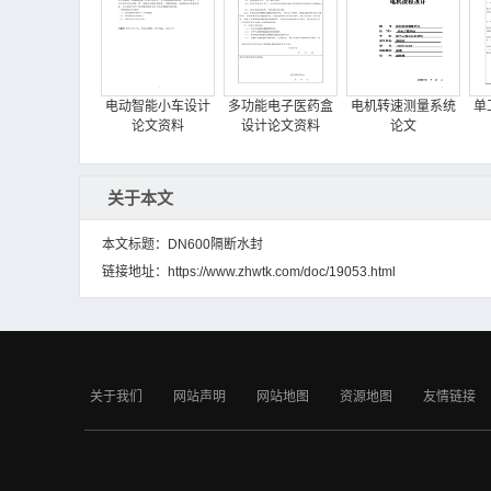
电动智能小车设计
多功能电子医药盒
电机转速测量系统
单
论文资料
设计论文资料
论文
关于本文
本文标题：DN600隔断水封
链接地址：
https://www.zhwtk.com/doc/19053.html
单片机串行通信发
1.5V~30V 3A可调
用单片机实现温度
射机论文资料
式开关电源电路原
远程显示论文资料
理图+PCB资料
关于我们
网站声明
网站地图
资源地图
友情链接