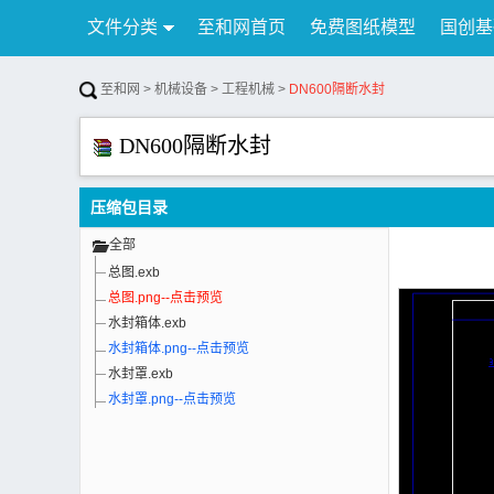
文件分类
至和网首页
免费图纸模型
国创基
行业资讯
公告
联系我们
至和网
>
机械设备
>
工程机械
>
DN600隔断水封
DN600隔断水封
压缩包目录
全部
总图.exb
总图.png--点击预览
水封箱体.exb
水封箱体.png--点击预览
水封罩.exb
水封罩.png--点击预览