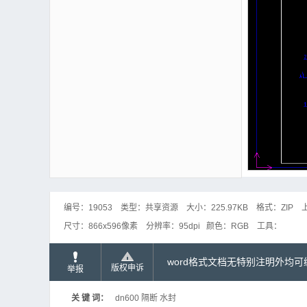
编号：
19053
类型：
共享资源
大小：
225.97KB
格式：
ZIP
尺寸：
866x596像素
分辨率：
95dpi
颜色：
RGB
工具：
word格式文档无特别注明外均
版权申诉
举报
关 键 词：
dn600 隔断 水封