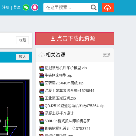
注册
|
登录
点击下载此资源
收藏
相关资源
更多
挖掘装载机后车桥模型.zip
牛头刨床模型.zip
回转窑2.5X40m图纸.zip
混凝土泵车泵送系统=1628844
工业液压减压阀.zip
QDJ2519减速起动机图纸475364.zip
混凝土搅拌斗设计
600t／h桥式抓斗卸船机总图
蜘蛛挖掘机设计（1375372）