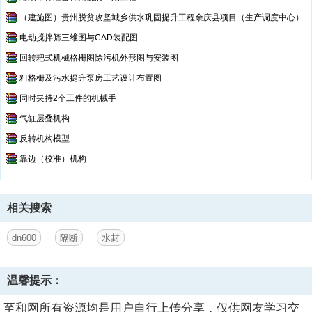
（建施图）贵州脱贫攻坚城乡供水巩固提升工程余庆县项目（生产调度中心）
电动搅拌筛三维图与CAD装配图
回转耙式机械格栅图除污机外形图与安装图
粗格栅及污水提升泵房工艺设计布置图
同时夹持2个工件的机械手
气缸层叠机构
反转机构模型
靠边（校准）机构
相关搜索
dn600
隔断
水封
温馨提示：
至和网所有资源均是用户自行上传分享，仅供网友学习交