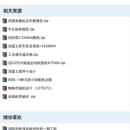
相关资源
挖掘装载机后车桥模型.zip
牛头刨床模型.zip
回转窑2.5X40m图纸.zip
混凝土泵车泵送系统=1628844
工业液压减压阀.zip
QDJ2519减速起动机图纸475364.zip
混凝土搅拌斗设计
600t／h桥式抓斗卸船机总图
蜘蛛挖掘机设计（1375372）
采煤机带破碎 .zip
猜你喜欢
绵阳市梓潼县梓州悦府一期工程