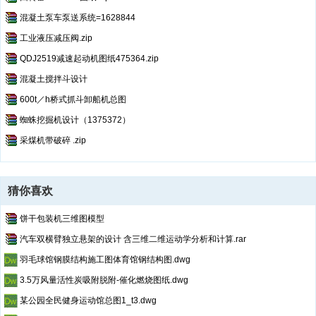
混凝土泵车泵送系统=1628844
工业液压减压阀.zip
QDJ2519减速起动机图纸475364.zip
混凝土搅拌斗设计
600t／h桥式抓斗卸船机总图
蜘蛛挖掘机设计（1375372）
采煤机带破碎 .zip
猜你喜欢
饼干包装机三维图模型
汽车双横臂独立悬架的设计 含三维二维运动学分析和计算.rar
羽毛球馆钢膜结构施工图体育馆钢结构图.dwg
3.5万风量活性炭吸附脱附-催化燃烧图纸.dwg
某公园全民健身运动馆总图1_t3.dwg