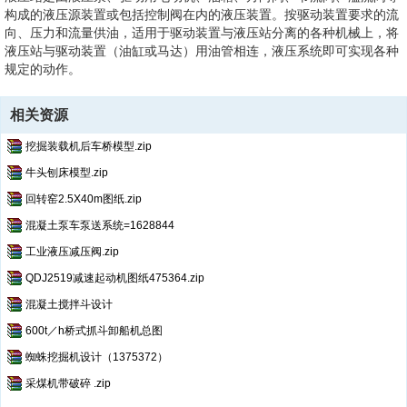
构成的液压源装置或包括控制阀在内的液压装置。按驱动装置要求的流
向、压力和流量供油，适用于驱动装置与液压站分离的各种机械上，将
液压站与驱动装置（油缸或马达）用油管相连，液压系统即可实现各种
规定的动作。
相关资源
挖掘装载机后车桥模型.zip
牛头刨床模型.zip
回转窑2.5X40m图纸.zip
混凝土泵车泵送系统=1628844
工业液压减压阀.zip
QDJ2519减速起动机图纸475364.zip
混凝土搅拌斗设计
600t／h桥式抓斗卸船机总图
蜘蛛挖掘机设计（1375372）
采煤机带破碎 .zip