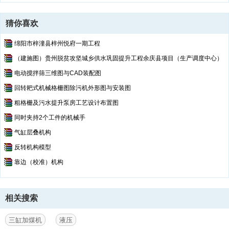
猜你喜欢
绵阳市梓潼县梓州悦府一期工程
（建施图）贵州脱贫攻坚城乡供水巩固提升工程余庆县项目（生产调度中心）
电动搅拌筛三维图与CAD装配图
回转耙式机械格栅图除污机外形图与安装图
粗格栅及污水提升泵房工艺设计布置图
同时夹持2个工件的机械手
气缸层叠机构
反转机构模型
靠边（校准）机构
相关搜索
三缸加煤机
液压