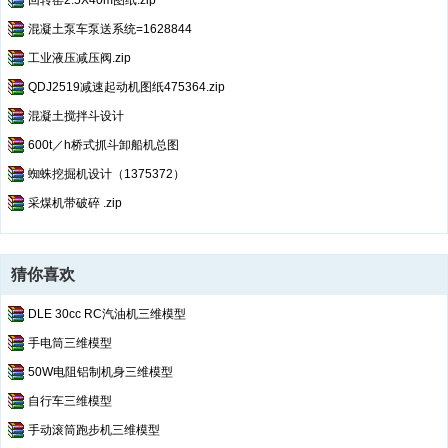
回转窑2.5X40m图纸.zip
混凝土泵车泵送系统=1628844
工业液压减压阀.zip
QDJ2519减速起动机图纸475364.zip
混凝土搅拌斗设计
600t／h桥式抓斗卸船机总图
蜘蛛挖掘机设计（1375372）
采煤机带破碎 .zip
猜你喜欢
DLE 30cc RC汽油机三维模型
手电筒三维模型
50W电阻铝制机身三维模型
自行车三维模型
手动滚筒跑步机三维模型