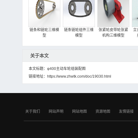
链条和链轮三维模
链条链轮组件三维
张紧轮皮带轮张紧
立
型
模型
机构三维模型
关于本文
本文标题：φ400主动车轮组装配图
链接地址：
https://www.zhwtk.com/doc/19030.html
蒜泥压蒜器三维模
Aprilia RS125
立式搅拌机混合器
型
2008自行车后轮总
三维模型
成三维图
关于我们
网站声明
网站地图
资源地图
友情链接