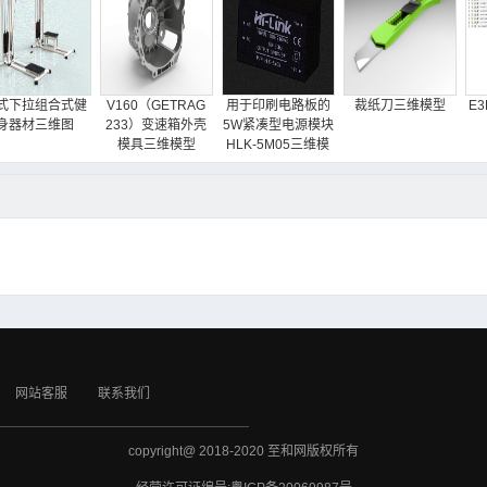
式下拉组合式健
V160（GETRAG
用于印刷电路板的
裁纸刀三维模型
E
身器材三维图
233）变速箱外壳
5W紧凑型电源模块
模具三维模型
HLK-5M05三维模
型
网站客服
联系我们
copyright@ 2018-2020 至和网版权所有