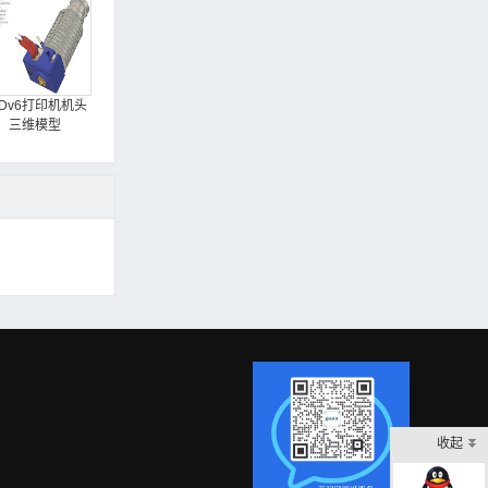
3Dv6打印机机头
三维模型
收起