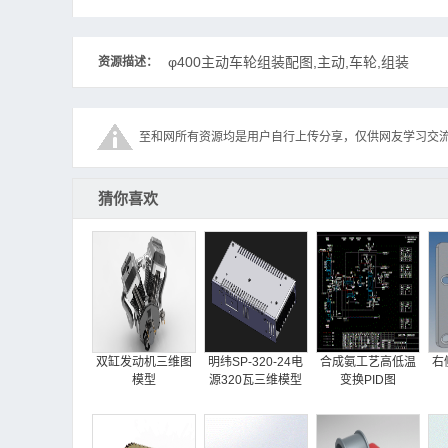
φ400主动车轮组装配图,主动,车轮,组装
资源描述：
至和网所有资源均是用户自行上传分享，仅供网友学习交
猜你喜欢
双缸发动机三维图
明纬SP-320-24电
合成氨工艺高低温
右
模型
源320瓦三维模型
变换PID图