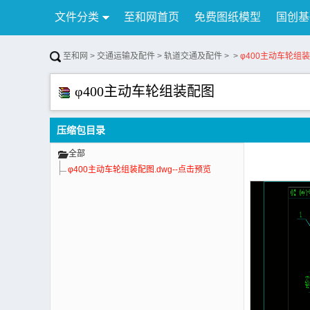
文件分类
至和网首页
免费图纸模型
国创基
行业资讯
公告
联系我们
至和网
>
交通运输及配件
>
轨道交通及配件
>
>
φ400主动车轮组
φ400主动车轮组装配图
压缩包目录
全部
φ400主动车轮组装配图.dwg--点击预览