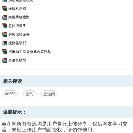
加油站油枪机构
横移机总成
家用手锯模型
监控摄像头
磨损试验设备
搅拌釜装配
汽车动力底盘总成合装托盘
牵引机模型
相关搜索
dn350
空气
止逆阀
温馨提示：
至和网所有资源均是用户自行上传分享，仅供网友学习交
流，未经上传用户书面授权，请勿作他用。