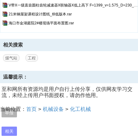
V带X一级直齿圆柱齿轮减速器X联轴器X低上高下 F=1399_v=1.575_D=230_16X300X6 中心距135
21米钢屋架课程设计图纸_t8低版本.rar
海口市金湖庭院2#楼现场平面布置图.rar
相关搜索
煤气站
工程
温馨提示：
至和网所有资源均是用户自行上传分享，仅供网友学习交
流，未经上传用户书面授权，请勿作他用。
当前位置：
首页
>
机械设备
>
化工机械
举报
相关