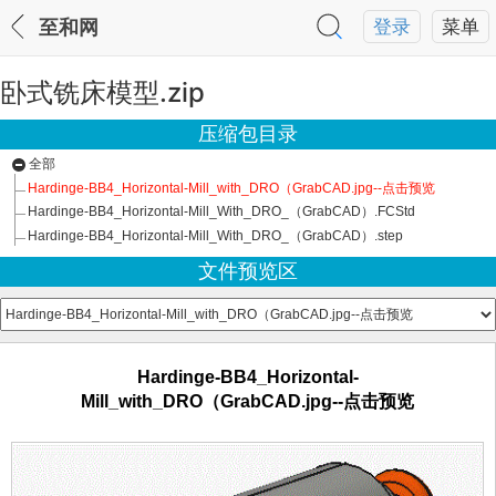
至和网
登录
菜单
卧式铣床模型.zip
压缩包目录
全部
Hardinge-BB4_Horizontal-Mill_with_DRO（GrabCAD.jpg--点击预览
Hardinge-BB4_Horizontal-Mill_With_DRO_（GrabCAD）.FCStd
Hardinge-BB4_Horizontal-Mill_With_DRO_（GrabCAD）.step
文件预览区
Hardinge-BB4_Horizontal-
Mill_with_DRO（GrabCAD.jpg--点击预览