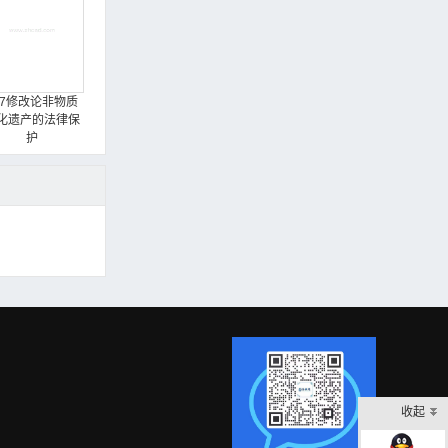
17修改论非物质
化遗产的法律保
护
收起