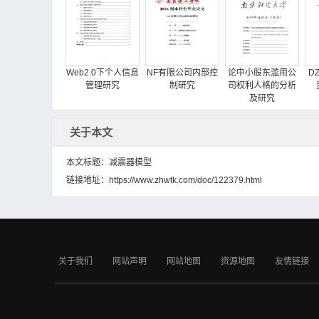
Web2.0下个人信息
NF有限公司内部控
论中小股东滥用公
D
管理研究
制研究
司权利人格的分析
及研究
关于本文
本文标题：减震器模型
链接地址：
https://www.zhwtk.com/doc/122379.html
华利一品原装进口
促进电子商务发展
房地产过度投资问
葡萄酒营销与实践
的物流
题的研究
分析
关于我们
网站声明
网站地图
资源地图
友情链接