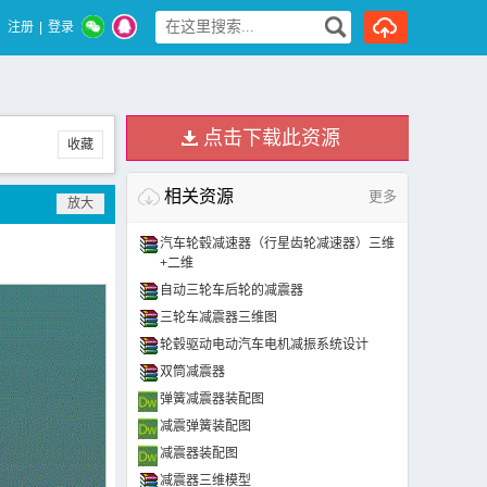
注册
|
登录
点击下载此资源
收藏
相关资源
更多
汽车轮毂减速器（行星齿轮减速器）三维
+二维
自动三轮车后轮的减震器
三轮车减震器三维图
轮毂驱动电动汽车电机减振系统设计
双筒减震器
弹簧减震器装配图
减震弹簧装配图
减震器装配图
减震器三维模型