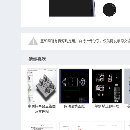
至和网所有资源均是用户自行上传分享，仅供网友学习交
猜你喜欢
串联柱塞泵三维图
传动滚筒图纸
单侧犁式卸料器
及零件图