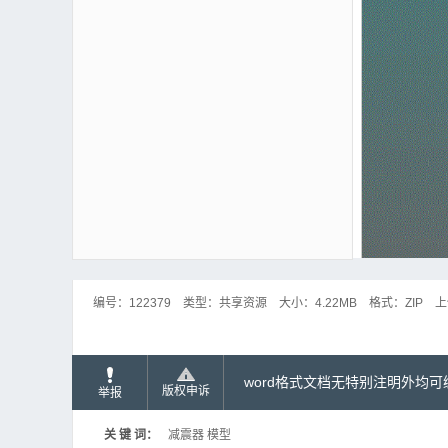
编号：
122379
类型：
共享资源
大小：
4.22MB
格式：
ZIP
上
word格式文档无特别注明外均
版权申诉
举报
关 键 词：
减震器 模型