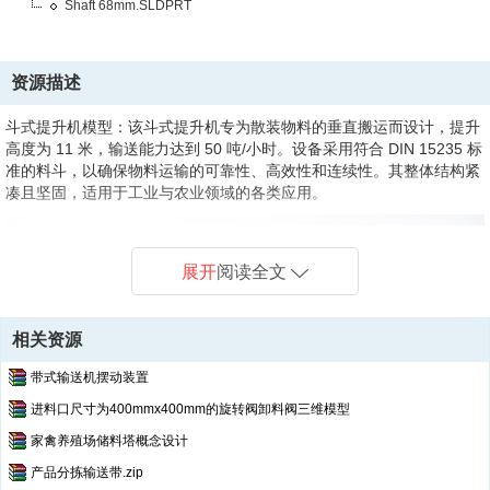
Shaft 68mm.SLDPRT
资源描述
斗式提升机模型：
该斗式提升机专为散装物料的垂直搬运而设计，提升
高度为 11 米，输送能力达到 50 吨/小时。设备采用符合 DIN 15235 标
准的料斗，以确保物料运输的可靠性、高效性和连续性。其整体结构紧
凑且坚固，适用于工业与农业领域的各类应用。
展开
阅读全文
相关资源
带式输送机摆动装置
进料口尺寸为400mmx400mm的旋转阀卸料阀三维模型
家禽养殖场储料塔概念设计
产品分拣输送带.zip