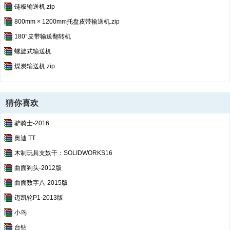
链板输送机.zip
800mm × 1200mm托盘皮带输送机.zip
180°皮带输送翻转机
螺旋式输送机
煤炭输送机.zip
猜你喜欢
驴骑士-2016
奥迪 TT
木制玩具支奴干：SOLIDWORKS16
曲面狗头-2012版
曲面数字八-2015版
迈凯轮P1-2013版
小鸟
台钻