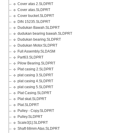
Cover atas 2.SLDPRT
Cover atas.SLDPRT
Cover bucket.SLDPRT
DIN 15235.SLDPRT
Dudukan Bawah.SLDPRT
dudukan bearing bawah.SLDPRT
Dudukan bearing.SLDPRT
Dudukan Motor.SLDPRT
Full Assembly.SLDASM
Part63.SLDPRT
Pilow Bearing.SLDPRT
Plat casing 2.SLDPRT
plat casing 3.SLDPRT
plat casing 4.SLDPRT
plat casing 5.SLDPRT
Plat Casing.SLDPRT
Plat skat.SLDPRT
Plat.SLDPRT
Pulley - Copy.SLDPRT
Pulley.SLDPRT
Scale3[1].SLDPRT
Shaft 68mm Atas.SLDPRT