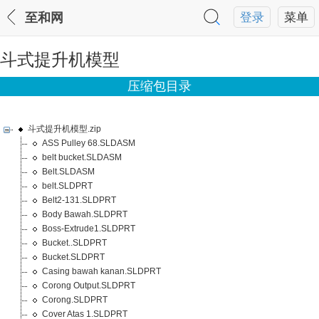
至和网
登录
菜单
斗式提升机模型
压缩包目录
斗式提升机模型.zip
ASS Pulley 68.SLDASM
belt bucket.SLDASM
Belt.SLDASM
belt.SLDPRT
Belt2-131.SLDPRT
Body Bawah.SLDPRT
Boss-Extrude1.SLDPRT
Bucket..SLDPRT
Bucket.SLDPRT
Casing bawah kanan.SLDPRT
Corong Output.SLDPRT
Corong.SLDPRT
Cover Atas 1.SLDPRT