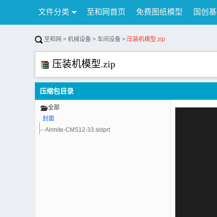
文件分类
至和网首页
免费图纸模型
国创基
行业资讯
公告
联系我们
至和网
>
机械设备
>
车间设备
>
压装机模型.zip
压装机模型.zip
压缩包目录
全部
封面
Airmite-CMS12-33.sldprt