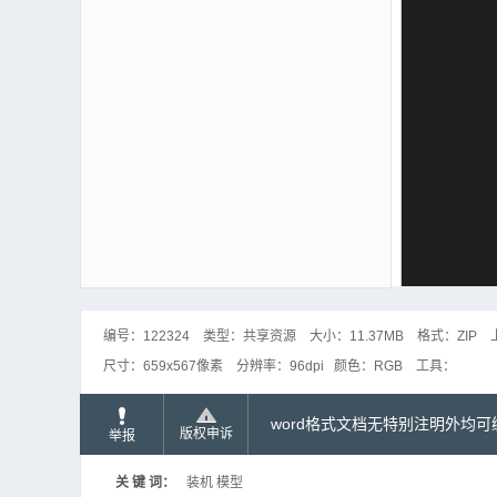
编号：
122324
类型：
共享资源
大小：
11.37MB
格式：
ZIP
尺寸：
659x567像素
分辨率：
96dpi
颜色：
RGB
工具：
word格式文档无特别注明外均
版权申诉
举报
关 键 词：
装机 模型