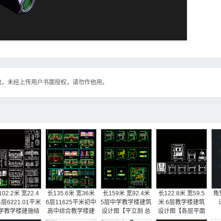
流，未经上传用户书面授权，请勿作他用。
02.2米 宽22.4
长135.6米 宽36米
长159米 宽92.4米
长122.8米 宽59.5
角
4层6221.01平米
6层11625平米初中
5层中学教学楼建筑
米 6层教学楼建筑
学教学楼建施结
高中综合教学楼建
设计图【平立剖 总
设计图【各层平面
【建筑图 结构
筑施工图【平立剖
平】
剖面 总平】