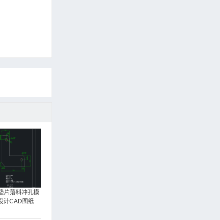
垫片落料冲孔模
设计CAD图纸