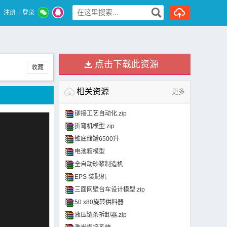
注册
|
登录
点击下载此资源
收藏
相关资源
更多
铆接工艺自动化.zip
折弯机模型.zip
锥底储罐6500升
电池箱模型
全自动砂浆制造机
EPS 装配机
三面网壁台车设计模型.zip
50 x80旋转供料器
液压链条拆卸器.zip