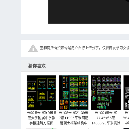
至和网所有资源均是用户自行上传分享，仅供网友学习交
猜你喜欢
长90.5米 宽9.9米 5
长108米 宽21.39米
长100.85米 宽
长1
层大学附属中学教
7层11995平米钢筋
77.45米 5层
米 
学楼建筑方案图
混凝土框架结构中
14555.98平米实验
中
【平立剖】
学教学楼建施【平
中学公共教学楼组
施