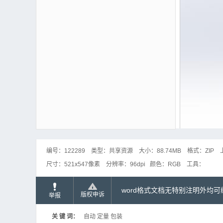
编号：
122289
类型：
共享资源
大小：
88.74MB
格式：
ZIP
尺寸：
521x547像素
分辨率：
96dpi
颜色：
RGB
工具：
word格式文档无特别注明外均
版权申诉
举报
关 键 词：
自动 定量 包装