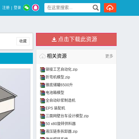
注册
|
登录
点击下载此资源
收藏
相关资源
更多
铆接工艺自动化.zip
折弯机模型.zip
锥底储罐6500升
电池箱模型
全自动砂浆制造机
EPS 装配机
三面网壁台车设计模型.zip
50 x80旋转供料器
液压链条拆卸器.zip