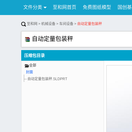
文件分类
至和网首页
免费图纸模型
国创基
行业资讯
公告
联系我们
至和网
>
机械设备
>
车间设备
>
自动定量包装秤
自动定量包装秤
压缩包目录
全部
封面
自动定量包装秤.SLDPRT