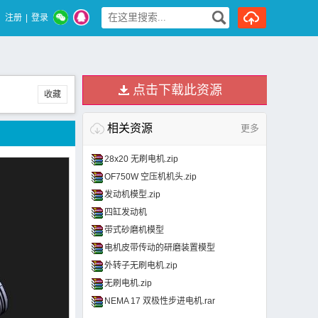
注册
|
登录
点击下载此资源
收藏
相关资源
更多
28x20 无刷电机.zip
OF750W 空压机机头.zip
发动机模型.zip
四缸发动机
带式砂磨机模型
电机皮带传动的研磨装置模型
外转子无刷电机.zip
无刷电机.zip
NEMA 17 双极性步进电机.rar