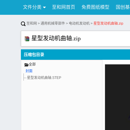
文件分类
至和网首页
免费图纸模型
国创基
行业资讯
公告
联系我们
至和网
>
通用机械零部件
>
电动机发动机
>
星型发动机曲轴.zip
星型发动机曲轴.zip
压缩包目录
全部
封面
星型发动机曲轴.STEP