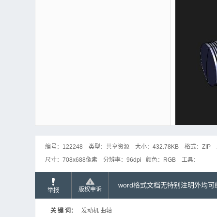
编号：
122248
类型：
共享资源
大小：
432.78KB
格式：
ZIP
尺寸：
708x688像素
分辨率：
96dpi
颜色：
RGB
工具：
word格式文档无特别注明外均
版权申诉
举报
关 键 词：
发动机 曲轴