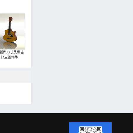
雷斯38寸民谣吉
他三维模型