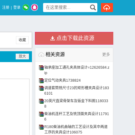
注册
|
登录
点击下载此资源
收藏
相关资源
更多
轴承座加工通孔夹具体设计=12626584.z
ip
定位气动夹具1738824
调速套筒铣尺寸23的矩形槽夹具设计183
6101
20英尺直梁骨架车及钣金下料图118033
8
柴油机连杆工艺及铣顶面夹具设计11791
6
R180柴油机曲轴的工艺设计及其中两道
工序的夹具设计106075