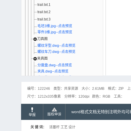
trail.txt.1
trail.txt.2
trail.txt.3
毛坯3维.jpg--点击预览
零件3维.jpg--点击预览
刀具图
螺纹牙型.dwg--点击预览
螺纹车刀.dwg--点击预览
夹具图
分度盘.dwg--点击预览
夹具.dwg--点击预览
夹具体.dwg--点击预览
工序图
编号：
122246
类型：
共享资源
大小：
2.61MB
格式：
ZIP
上
工序10.dwg--点击预览
尺寸：
1212x335像素
分辨率：
120dpi
颜色：
RGB
工具：
工序15.dwg--点击预览
工序25.dwg--点击预览
工序30.dwg--点击预览
word格式文档无特别注明外均
版权申诉
举报
工序35.dwg--点击预览
工序40.dwg--点击预览
关 键 词：
活塞杆 工艺 设计
工序45.dwg--点击预览