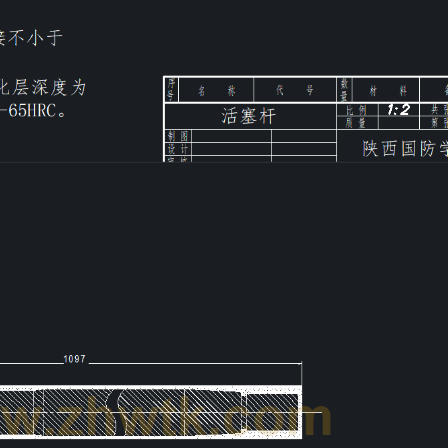
第4页
/ 共计24页，预览前20页