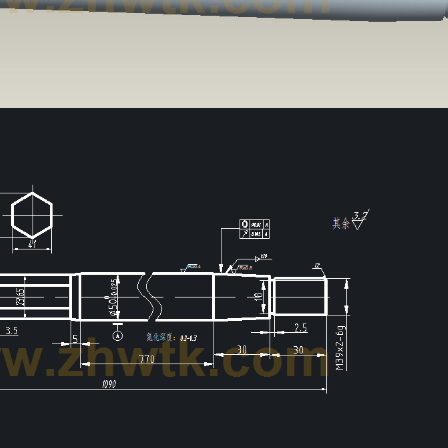
第3页
/ 共计24页，预览前20页