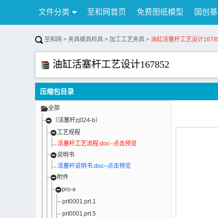
文件分类
至和网首页
免费图纸模型
国创基
行业资讯
公告
联系我们
至和网
>
夹具模具检具
>
加工工艺夹具
>
油缸活塞杆工艺设计1678
油缸活塞杆工艺设计167852
压缩包目录
全部
（活塞杆zj024-b）
工艺规程
活塞杆工艺流程.doc--点击预览
说明书
活塞杆说明书.doc--点击预览
附件
pro-e
prt0001.prt.1
prt0001.prt.5