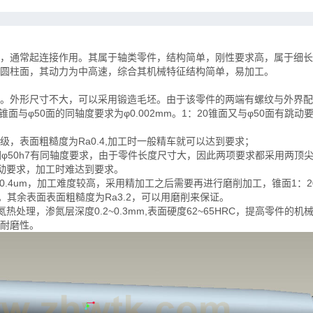
，
通常起连接作用。其属于轴类零件，结构简单，刚性要求高，属于细长
圆柱面，其动力为中高速，综合其机械特征结构简单，易加工。
。外形尺寸不大，可以采用锻造毛坯。由于该零件的两端有螺纹与外界配
锥面与φ50面的同轴度要求为φ0.002mm。1：20锥面又与φ50面有跳动
T7级，表面粗糙度为Ra0.4,加工时一般精车就可以达到要求；
与外圆φ50h7有同轴度要求，由于零件长度尺寸大，因此两项要求都采用两顶
跳动要求，加工时难达到要求。
a=0.4um，加工难度较高，采用精加工之后需要再进行磨削加工，锥面1：
。其余表面表面粗糙度为Ra3.2，可以用磨削来保证。
氮热处理
，
渗氮层深度
0.2~0.3mm,表面硬度62~65HRC，提高零件的
耐磨性。
第2页
/ 共计24页，预览前20页