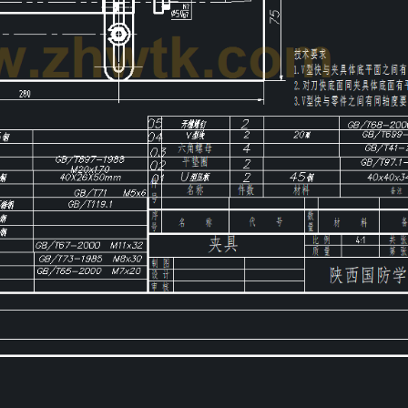
第5页
/ 共计24页，预览前20页