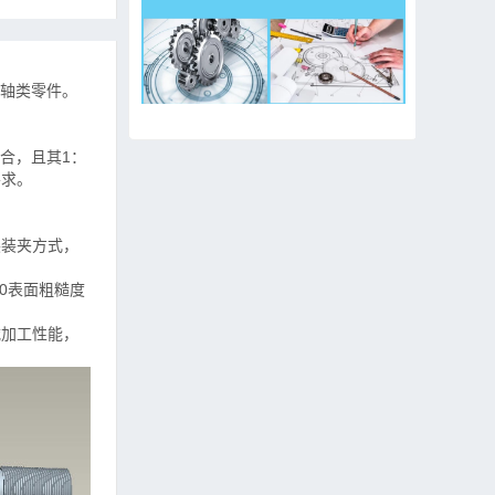
轴类零件。
合，且其
1：
要求。
尖装夹方式，
20表面粗糙度
机械加工性能，