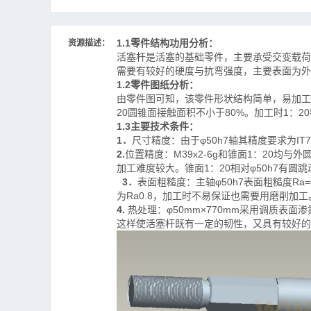
工序50.dwg--点击预览
工序60.dwg--点击预览
工序65.dwg--点击预览
1.1零件结构功用分析：
资源描述：
工序75.dwg--点击预览
活塞杆是
活塞的基础
零件，
主要承受交变载荷
量具图
需要有较好的硬度与抗弯强度，主要表面为外
量具公差带图.dwg--点击预览
1.2零件图纸分析：
量具图.dwg--点击预览
由零件图可知，该零件形状结构简单，易加工
20圆锥面接触面积不小于80%。加工时1：20
零件图
1.3主要技术条件：
零件图.dwg--点击预览
1．
尺寸精度：由于
φ50h7轴其精度要求为I
零件毛坯合图
2.
位置精度：
M39x2-6g和锥面1：20均
毛坯.dwg--点击预览
加工难度较大。锥面1：20相对φ50h7有圆
毕业设计首页.doc--点击预览
3．
表面粗糙度：主轴
φ50h7表面粗糙度R
为Ra0.8，加工时不易保证也需要用磨削加工
4.
热处理：
φ50
mm×770m
m
采用调质表面渗
这样使活塞杆既有一定的韧性，又具有较好的