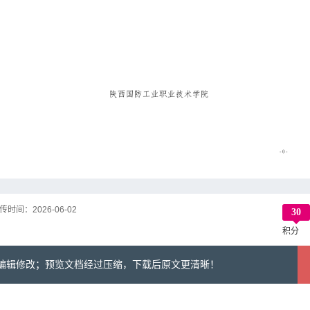
第1页
/ 共计24页，预览前20页
传时间：
2026-06-02
30
积分
可编辑修改；预览文档经过压缩，下载后原文更清晰！