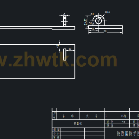
第6页
/ 共计24页，预览前20页