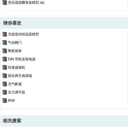
变压器线圈骨架模型.zip
猜你喜欢
无线室内恒温器模型
气动阀门
陶瓷插座
DIN 导轨安装电源
转速减速机
插头两孔电缆端
充气帐篷
压力调节器
时钟
相关搜索