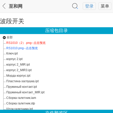
至和网
登录
菜单
波段开关
压缩包目录
全部
RS1010（2）.png--点击预览
RS1010.png--点击预览
Ключ.ipt
корпус 2.ipt
корпус 2_MIR.ipt
корпус 2_MIR3.ipt
Морда корпус.ipt
Пластина-заглушка.ipt
Пружиный контакт.ipt
Пружиный контакт_MIR.ipt
Сборка галетник.iam
Сборка галетник.stp
Шток галетника.ipt