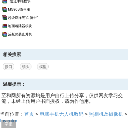
1通道中继模块
MG90S微伺服
超级巡洋舰“白骑士”
地面着陆器模块
反叛武装直升机
相关搜索
接口
镜头
模型
温馨提示：
至和网所有资源均是用户自行上传分享，仅供网友学习交
流，未经上传用户书面授权，请勿作他用。
当前位置：
首页
>
电脑手机无人机数码
>
照相机及摄像机
>
Inventor
举报