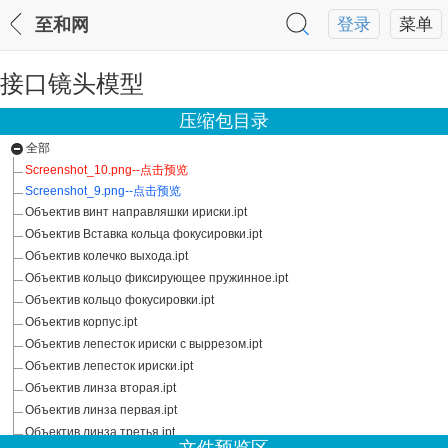
至和网
登录
菜单
接口镜头模型
压缩包目录
全部
Screenshot_10.png--点击预览
Screenshot_9.png--点击预览
Объектив винт направляшки ириски.ipt
Объектив Вставка кольца фокусировки.ipt
Объектив колечко выхода.ipt
Объектив кольцо фиксирующее пружинное.ipt
Объектив кольцо фокусировки.ipt
Объектив корпус.ipt
Объектив лепесток ириски с выррезом.ipt
Объектив лепесток ириски.ipt
Объектив линза вторая.ipt
Объектив линза первая.ipt
Объектив линза третья.ipt