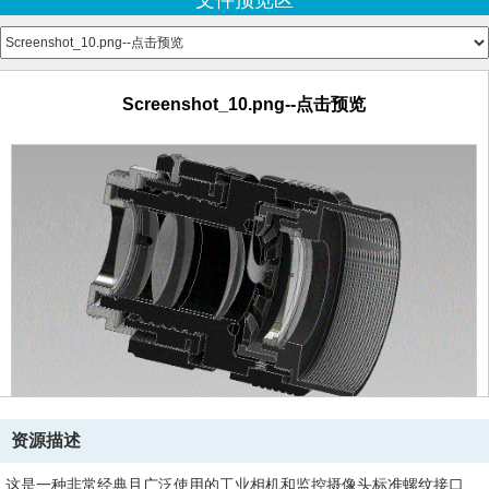
文件预览区
Объектив линза четвертая.ipt
Объектив макет маховика ириски.ipt
Объектив направляющая ириски.ipt
Объектив оправа-бленда.ipt
Объектив первое проклад. кольцо.ipt
Screenshot_10.png--点击预览
Объектив проклад. кольцо.ipt
Объектив резьбовое кольцо бленды.ipt
Объектив стопор.ipt
Объектив хром посадка.ipt
Объектив.png--点击预览
Сборка макета объектива.iam
资源描述
这是一种非常经典且广泛使用的工业相机和监控摄像头标准螺纹接口