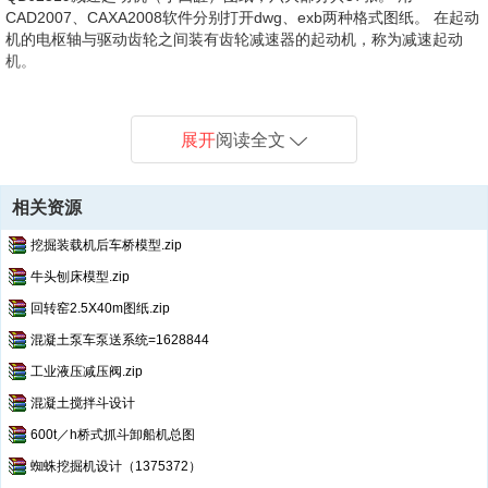
QDJ2519-200电枢
CAD2007、CAXA2008软件分别打开dwg、exb两种格式图纸。 在起动
QDJ2519-200电枢装配图.dwg--点击预览
机的电枢轴与驱动齿轮之间装有齿轮减速器的起动机，称为减速起动
QDJ2519-200电枢装配图.exb
机。
QDJ2519-201电枢线.dwg--点击预览
QDJ2519-201电枢线.exb
QDJ2519-202槽绝缘纸.dwg--点击预览
展开
阅读全文
QDJ2519-202槽绝缘纸.exb
QDJ2519-203绝缘套管.dwg--点击预览
QDJ2519-203绝缘套管.exb
相关资源
QDJ2519-204铁箍.dwg--点击预览
QDJ2519-204铁箍.exb
挖掘装载机后车桥模型.zip
QDJ2519-205A铁箍.dwg--点击预览
牛头刨床模型.zip
QDJ2519-205A铁箍.exb
回转窑2.5X40m图纸.zip
QDJ2519-210电枢铁芯.dwg--点击预览
QDJ2519-210电枢铁芯.exb
混凝土泵车泵送系统=1628844
QDJ2519-220换向器毛坯.dwg--点击预览
工业液压减压阀.zip
QDJ2519-220换向器毛坯.exb
混凝土搅拌斗设计
QDJ2519-300电刷架
QDJ2519-310电刷架
600t／h桥式抓斗卸船机总图
QDJ2519-310电刷架.dwg--点击预览
蜘蛛挖掘机设计（1375372）
QDJ2519-310电刷架.exb