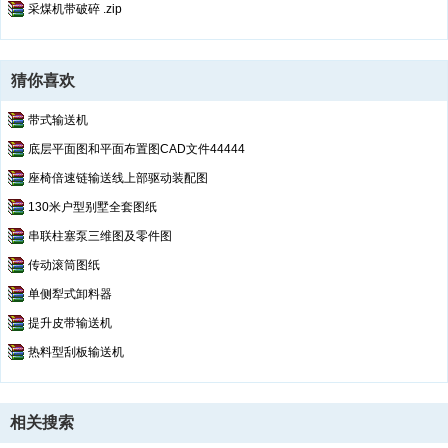
采煤机带破碎 .zip
QDJ2519-311底板.dwg--点击预览
QDJ2519-311底板.exb
QDJ2519-312刷握.dwg--点击预览
QDJ2519-312刷握.exb
猜你喜欢
QDJ2519-312电枢片.dwg--点击预览
QDJ2519-312电枢片.exb
带式输送机
QDJ2519-314绝缘板.dwg--点击预览
底层平面图和平面布置图CAD文件44444
QDJ2519-314绝缘板.exb
座椅倍速链输送线上部驱动装配图
QDJ2519-315铆钉.dwg--点击预览
QDJ2519-315铆钉.exb
130米户型别墅全套图纸
QDJ2519-316绝缘套.dwg--点击预览
串联柱塞泵三维图及零件图
QDJ2519-316绝缘套.exb
传动滚筒图纸
QDJ2519-317绝缘垫.dwg--点击预览
QDJ2519-317绝缘垫.exb
单侧犁式卸料器
QDJ2519-300电刷架总成.dwg--点击预览
提升皮带输送机
QDJ2519-300电刷架总成.exb
热料型刮板输送机
QDJ2519-303A电刷（24V有接线板）.dwg--点击预览
QDJ2519-303A电刷（24V有接线板）.exb
QDJ2519-304A电刷（24V无接线板）.dwg--点击预览
QDJ2519-304A电刷（24V无接线板）.exb
相关搜索
QDJ2519-305A电刷弹簧.dwg--点击预览