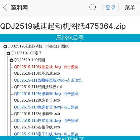
至和网
登录
菜单
QDJ2519减速起动机图纸475364.zip
压缩包目录
QDJ2519减速起动机（小四缸）图纸
QDJ2519-100定子
QDJ2519-110线圈
QDJ2519-110线圈总成.dwg--点击预览
QDJ2519-110线圈总成.exb
QDJ2519-111线圈接线板.dwg--点击预览
QDJ2519-111线圈接线板.exb
QDJ2519-112绝缘套管.dwg--点击预览
QDJ2519-112绝缘套管.exb
QDJ2519-113绝缘套管.dwg--点击预览
QDJ2519-113绝缘套管.exb
QDJ2519-115连接导线.dwg--点击预览
QDJ2519-115连接导线.exb
QDJ2519-116定子引线.dwg--点击预览