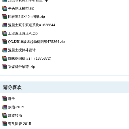
挖掘装载机后车桥模型.zip
牛头刨床模型.zip
回转窑2.5X40m图纸.zip
混凝土泵车泵送系统=1628844
工业液压减压阀.zip
QDJ2519减速起动机图纸475364.zip
混凝土搅拌斗设计
蜘蛛挖掘机设计（1375372）
采煤机带破碎 .zip
猜你喜欢
胖子
扳指-2015
螺旋转动
弯头圆管-2015