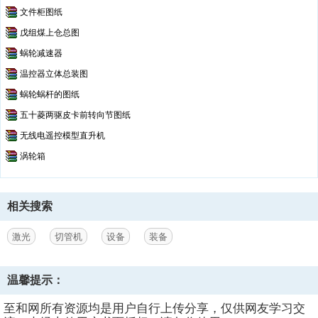
文件柜图纸
戊组煤上仓总图
蜗轮减速器
温控器立体总装图
蜗轮蜗杆的图纸
五十菱两驱皮卡前转向节图纸
无线电遥控模型直升机
涡轮箱
相关搜索
激光
切管机
设备
装备
温馨提示：
至和网所有资源均是用户自行上传分享，仅供网友学习交