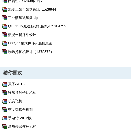
回转窑2.5X40m图纸.zip
混凝土泵车泵送系统=1628844
工业液压减压阀.zip
QDJ2519减速起动机图纸475364.zip
混凝土搅拌斗设计
600t／h桥式抓斗卸船机总图
蜘蛛挖掘机设计（1375372）
猜你喜欢
叉子-2015
连续接触传动机构
玩具飞机
交叉销耦合机制
手电钻-2012版
滑块停留连杆机构