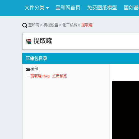
文件分类
至和网首页
免费图纸模型
国创基
行业资讯
公告
联系我们
至和网
>
机械设备
>
化工机械
>
提取罐
提取罐
压缩包目录
全部
提取罐.dwg--点击预览