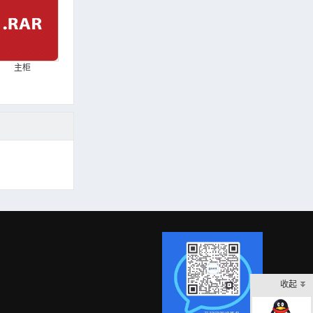
主柜
收起