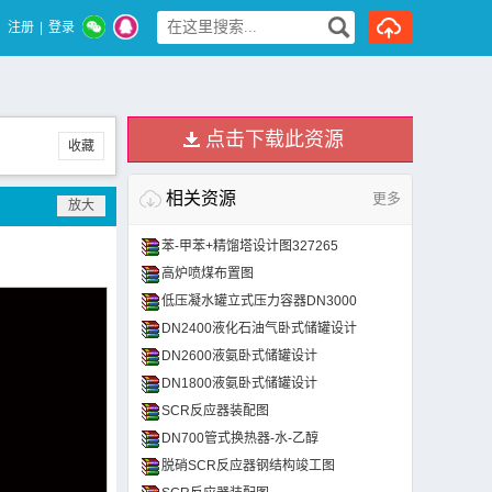
注册
|
登录
点击下载此资源
收藏
相关资源
更多
苯-甲苯+精馏塔设计图327265
高炉喷煤布置图
低压凝水罐立式压力容器DN3000
DN2400液化石油气卧式储罐设计
DN2600液氨卧式储罐设计
DN1800液氨卧式储罐设计
SCR反应器装配图
DN700管式换热器-水-乙醇
脱硝SCR反应器钢结构竣工图