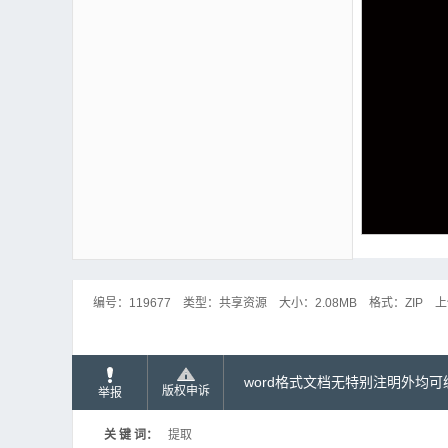
编号：
119677
类型：
共享资源
大小：
2.08MB
格式：
ZIP
上
word格式文档无特别注明外均
版权申诉
举报
关 键 词：
提取