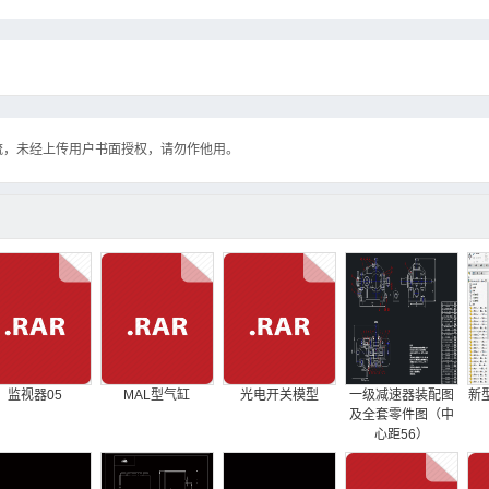
流，未经上传用户书面授权，请勿作他用。
监视器05
MAL型气缸
光电开关模型
一级减速器装配图
新
及全套零件图（中
心距56）