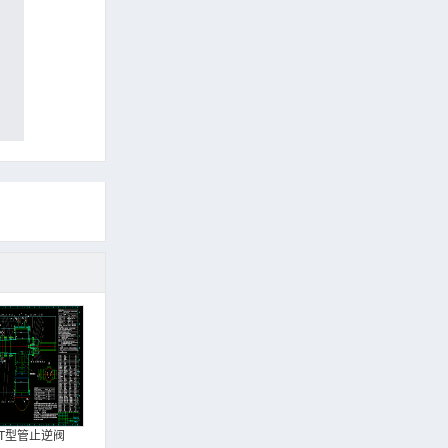
T型管止逆阀