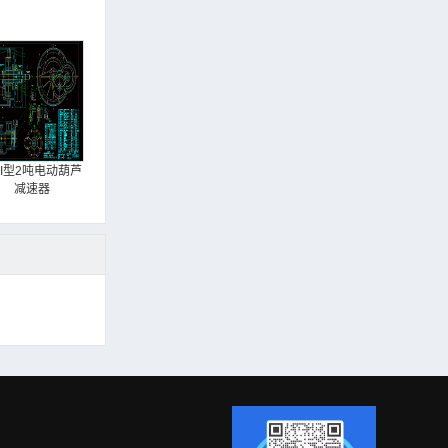
DI型2吨电动葫芦
减速器