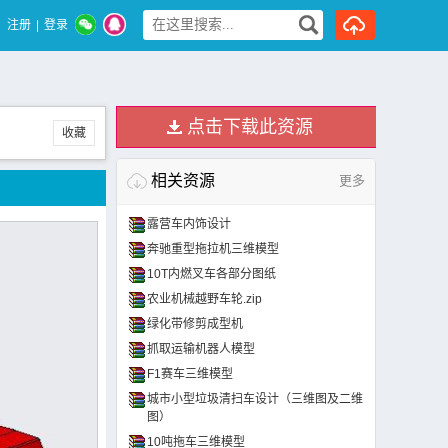
注册
|
登录
点击下载此资源
收藏
相关资源
更多
露营车内饰设计
奔驰重型拖拉机三维模型
10T内燃叉车各部分图纸
农业机械越野车轮.zip
绿化带修剪成型机
抓取运输机器人模型
F1赛车三维模型
城市小型垃圾清扫车设计（三维图及二维
图）
10吨拖车三维模型