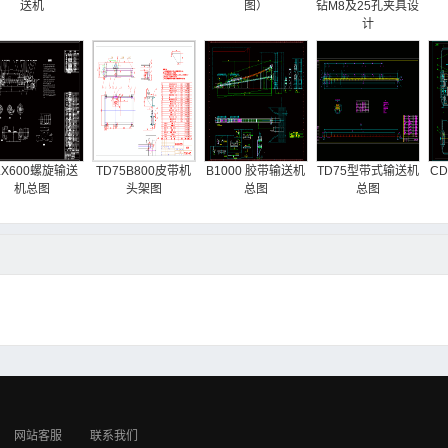
送机
图）
钻M8及25孔夹具设
计
LX600螺旋输送
TD75B800皮带机
B1000 胶带输送机
TD75型带式输送机
C
机总图
头架图
总图
总图
网站客服
联系我们