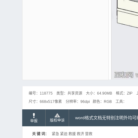
编号：
118775
类型：
共享资源
大小：
64.90MB
格式：
ZIP
尺寸：
668x517像素
分辨率：
96dpi
颜色：
RGB
工具：
word格式文档无特别注明外均
版权申诉
举报
关 键 词：
紧急 紧迫 救援 救济 营救