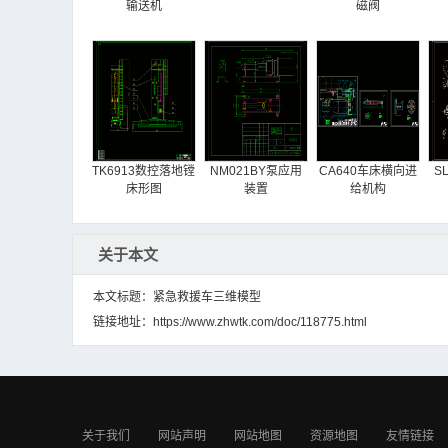
输送机
磁阀
TK6913数控落地镗
NM021BY泵应用
CA640车床横向进
S
床形图
装置
给机构
关于本文
本文标题：紧急救援车三维模型
链接地址：
https://www.zhwtk.com/doc/118775.html
CA6140拔叉
BX型壁式臂起重机
DG350管状皮带机
84009夹
桁架图
关于我们
网站声明
网站地图
资源地图
友情链接