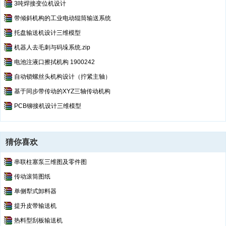
3吨焊接变位机设计
带倾斜机构的工业电动辊筒输送系统
托盘输送机设计三维模型
机器人去毛刺与码垛系统.zip
电池注液口擦拭机构 1900242
自动锁螺丝头机构设计（拧紧主轴）
基于同步带传动的XYZ三轴传动机构
PCB铆接机设计三维模型
猜你喜欢
串联柱塞泵三维图及零件图
传动滚筒图纸
单侧犁式卸料器
提升皮带输送机
热料型刮板输送机