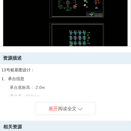
资源描述
13号桩基图设计：
1
、承台信息
承台底标高：
-2.0m
承台高：
650mm
承台
x
方向移心：
0mm
展开
阅读全文
承台
y
方向移心：
0mm
2
、桩截面信息
相关资源