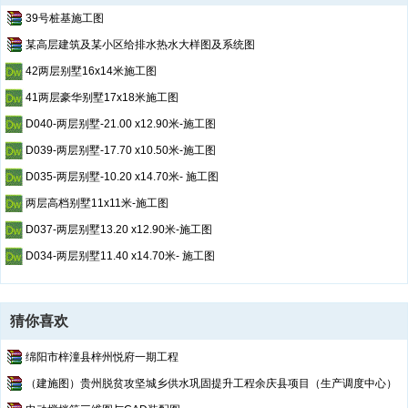
桩截面宽：
350mm
39号桩基施工图
桩截面高：
350mm
某高层建筑及某小区给排水热水大样图及系统图
单桩承载力：
437.50kN
42两层别墅16x14米施工图
3
、承台混凝土信息
41两层豪华别墅17x18米施工图
承台混凝土等级：
C30
D040-两层别墅-21.00 x12.90米-施工图
D039-两层别墅-17.70 x10.50米-施工图
D035-两层别墅-10.20 x14.70米- 施工图
两层高档别墅11x11米-施工图
D037-两层别墅13.20 x12.90米-施工图
D034-两层别墅11.40 x14.70米- 施工图
猜你喜欢
绵阳市梓潼县梓州悦府一期工程
（建施图）贵州脱贫攻坚城乡供水巩固提升工程余庆县项目（生产调度中心）