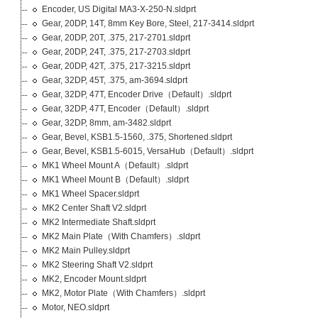
Encoder, US Digital MA3-X-250-N.sldprt
Gear, 20DP, 14T, 8mm Key Bore, Steel, 217-3414.sldprt
Gear, 20DP, 20T, .375, 217-2701.sldprt
Gear, 20DP, 24T, .375, 217-2703.sldprt
Gear, 20DP, 42T, .375, 217-3215.sldprt
Gear, 32DP, 45T, .375, am-3694.sldprt
Gear, 32DP, 47T, Encoder Drive（Default）.sldprt
Gear, 32DP, 47T, Encoder（Default）.sldprt
Gear, 32DP, 8mm, am-3482.sldprt
Gear, Bevel, KSB1.5-1560, .375, Shortened.sldprt
Gear, Bevel, KSB1.5-6015, VersaHub（Default）.sldprt
MK1 Wheel Mount A（Default）.sldprt
MK1 Wheel Mount B（Default）.sldprt
MK1 Wheel Spacer.sldprt
MK2 Center Shaft V2.sldprt
MK2 Intermediate Shaft.sldprt
MK2 Main Plate（With Chamfers）.sldprt
MK2 Main Pulley.sldprt
MK2 Steering Shaft V2.sldprt
MK2, Encoder Mount.sldprt
MK2, Motor Plate（With Chamfers）.sldprt
Motor, NEO.sldprt