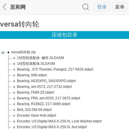
至和网
登录
菜单
versa转向轮
压缩包目录
versa转向轮.zip
1转型轮装配体 -爆炸.SLDASM
1转型轮装配体.SLDASM
Bearing, .375 Thunder, Flanged, 217-5829.sldprt
Bearing, 688.sldprt
Bearing, A035XPO_SA035XPO.sldprt
Bearing, am-0573, 217-2732.sldprt
Bearing, F689-ZZ.sldprt
Bearing, FR8, am-0030, 217-3875.sldprt
Bearing, R188ZZ, 217-3489.sldprt
Belt, 320-5M-09.sldprt
Encoder Gear Hub.sldprt
Encoder, US Digital MA3-X-250-N, Lock Washer.sldprt
Encoder, US Digital MA3-X-250-N, Nut.sldprt