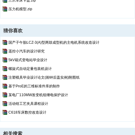
三爪车床卡盘.zip
压力机模型.zip
猜你喜欢
国产子午胎LCZ-3(A)型两鼓成型机的主电机系统改造设计
遥控小汽车的设计研究
5kV箱式变电站毕业设计
螺旋式自动定量包装机设计
注塑模具毕业设计论文(闹钟后盖实例)附图纸
基于ProE的三维标准件库的制作
某电厂110MW发变机组继电保护设计
活动钳工艺夹具课程设计
C618车床数控改造设计
相关搜索