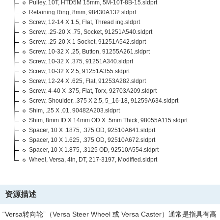
Pulley, 10T, HTD5M 15mm, 5M-10T-8B-15.sldprt
Retaining Ring, 8mm, 98430A132.sldprt
Screw, 12-14 X 1.5, Flat, Thread ing.sldprt
Screw, .25-20 X .75, Socket, 91251A540.sldprt
Screw, .25-20 X 1 Socket, 91251A542.sldprt
Screw, 10-32 X .25, Button, 91255A261.sldprt
Screw, 10-32 X .375, 91251A340.sldprt
Screw, 10-32 X 2.5, 91251A355.sldprt
Screw, 12-24 X .625, Flat, 91253A282.sldprt
Screw, 4-40 X .375, Flat, Torx, 92703A209.sldprt
Screw, Shoulder, .375 X 2.5, 5_16-18, 91259A634.sldprt
Shim, .25 X .01, 90482A203.sldprt
Shim, 8mm ID X 14mm OD X .5mm Thick, 98055A115.sldprt
Spacer, 10 X .1875, .375 OD, 92510A641.sldprt
Spacer, 10 X 1.625, .375 OD, 92510A672.sldprt
Spacer, 10 X 1.875, .3125 OD, 92510A554.sldprt
Wheel, Versa, 4in, DT, 217-3197, Modified.sldprt
资源描述
“
Versa转向轮
”（
Versa Steer Wheel
或
Versa Caster
）通常是指具有高