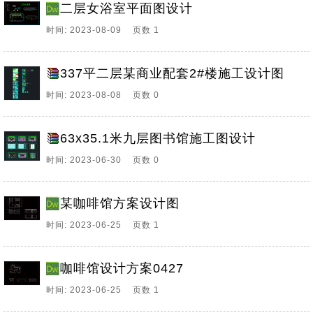
二层女浴室平面图设计
时间: 2023-08-09 页数 1
337平二层某商业配套2#楼施工设计图
时间: 2023-08-08 页数 0
63x35.1米九层图书馆施工图设计
时间: 2023-06-30 页数 0
某咖啡馆方案设计图
时间: 2023-06-25 页数 1
咖啡馆设计方案0427
时间: 2023-06-25 页数 1