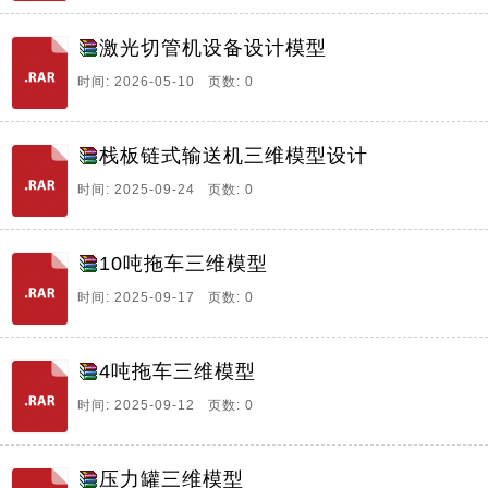
激光切管机设备设计模型
时间: 2026-05-10 页数: 0
栈板链式输送机三维模型设计
时间: 2025-09-24 页数: 0
10吨拖车三维模型
时间: 2025-09-17 页数: 0
4吨拖车三维模型
时间: 2025-09-12 页数: 0
压力罐三维模型