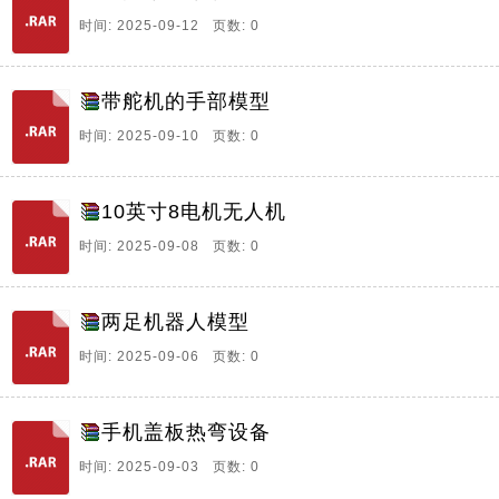
时间: 2025-09-12 页数: 0
带舵机的手部模型
时间: 2025-09-10 页数: 0
10英寸8电机无人机
时间: 2025-09-08 页数: 0
两足机器人模型
时间: 2025-09-06 页数: 0
手机盖板热弯设备
时间: 2025-09-03 页数: 0