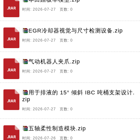
时间: 2026-07-27 页数: 0
EGR冷却器视觉与尺寸检测设备.zip
时间: 2026-07-27 页数: 0
气动机器人夹爪.zip
时间: 2026-07-27 页数: 0
用于排液的 15° 倾斜 IBC 吨桶支架设计.
zip
时间: 2026-07-27 页数: 0
五轴柔性制造模块.zip
时间: 2026-07-26 页数: 0