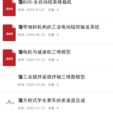
B20-全自动组装移栽机
时间: 2025-07-07 页数: 0
带倾斜机构的工业电动辊筒输送系统
时间: 2026-06-15 页数: 0
电机与减速机三维模型
时间: 2020-10-15 页数: 0
工业搅拌器搅拌轴三维图模型
时间: 2020-10-09 页数: 0
方程式学生赛车的差速器总成
时间: 2025-11-12 页数: 0