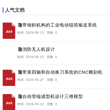
人气文档
带倾斜机构的工业电动辊筒输送系统
时间: 2026-06-15 页数: 0
消防无人机设计
时间: 2026-06-15 页数: 0
带第四轴和自动换刀系统的CNC雕刻机
时间: 2026-05-27 页数: 0
自动管端成型机设计三维模型
时间: 2026-05-10 页数: 0