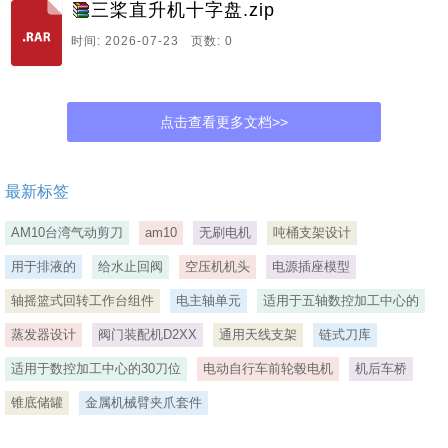
三桨直升机十字盘.zip
时间: 2026-07-23 页数: 0
点击查看更多文档>>
最新标签
AM10台湾气动剪刀
am10
无刷电机
吨桶支架设计
用于排液的
给水止回阀
空压机机头
电源插座模型
轴摇篮式回转工作台组件
电主轴单元
适用于五轴数控加工中心的
蒸发器设计
阀门装配机D2XX
通用天线支架
链式刀库
适用于数控加工中心的30刀位
电动自行车前轮毂电机
机后车桥
锥底储罐
金属机械臂夹爪套件